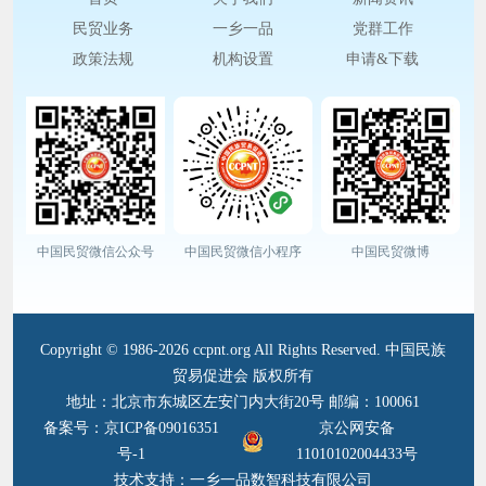
民贸业务
一乡一品
党群工作
政策法规
机构设置
申请&下载
中国民贸微信公众号
中国民贸微信小程序
中国民贸微博
Copyright © 1986-2026 ccpnt.org All Rights Reserved. 中国民族
贸易促进会 版权所有
地址：北京市东城区左安门内大街20号 邮编：100061
备案号：京ICP备09016351
京公网安备
号-1
11010102004433号
技术支持：一乡一品数智科技有限公司