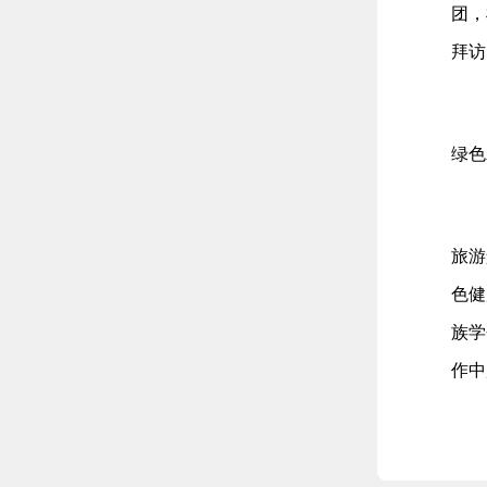
团，
拜访
绿色
旅游
色健
族学
作中