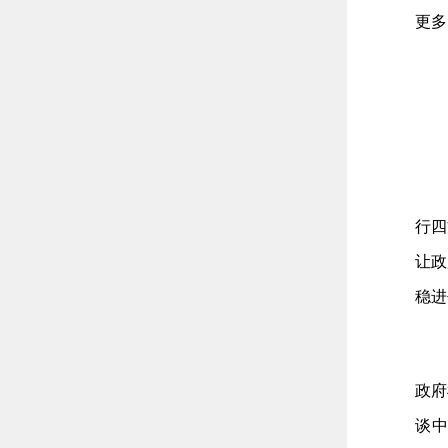
更多
行四
让政
稳进
政府
谈中