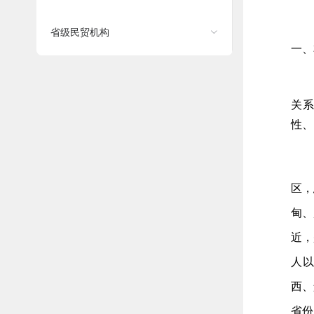
省级民贸机构
一、
关
性、
区，
甸、
近，
人以
西、
省份