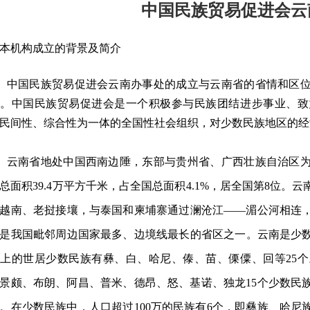
中国民族贸易促进会云
本机构成立的背景及简介
中国民族贸易促进会云南办事处的成立与云南省的省情和区
系。中国民族贸易促进会是一个积极参与民族团结进步事业、致
民间性、综合性为一体的全国性社会组织，对少数民族地区的经
云南省地处中国西南边陲，东部与贵州省、广西壮族自治区
总面积
39.4万平方千米，占全国总面积4.1%，居全国第8位
越南、老挝接壤，与泰国和柬埔寨通过澜沧江——湄公河相连
是我国毗邻周边国家最多、边境线最长的省区之一。云南是少数
上的世居少数民族有彝、白、哈尼、傣、苗、傈僳、回等25
景颇、布朗、阿昌、普米、德昂、怒、基诺、独龙15个少数民
。在少数民族中，人口超过100万的民族有6个，即彝族、哈