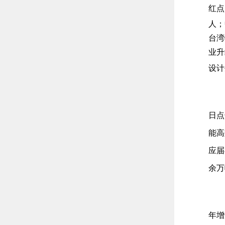
红点
人；
台湾
业升
设计
日点
能高
应届
余万
年增