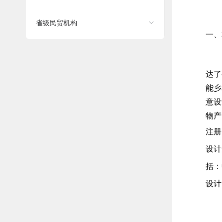
省级民贸机构
一、
达了
能乡
意设
物产
注
设计
括：
设计