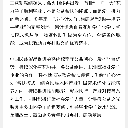
三载耕耘结硕果，薪火相传再出发。首批“一户一大”花
垣学子顺利毕业，不是公益帮扶的终点，而是爱心接力
的新起点。多年来，“匠心计划”已构建起“资助—培养
—就业”的完整闭环，累计资助百名花垣学子求学，帮
扶模式也从单一物资救助升级为全方位、全链条的赋
能，成为职教助力乡村振兴的优秀范本。
中国民族贸易促进会将继续坚守公益初心，发挥平台优
势，持续深化与花垣县、各公益组织、职业院校及爱心
企业的合作。将不断拓宽教育帮扶渠道，升级“匠心计
划”帮扶模式，结合民族地区产业升级需求优化技能培
养方向，持续推进技能赋能、就业扶持、产业对接等系
列工作。同时积极汇聚社会爱心力量，让职教公益之光
照亮更多山区学子的追梦路，引导毕业学子饮水思源、
反哺故土，鼓励更多青年扎根乡村、建功基层。