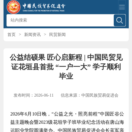
首页
>
新闻资讯
>
民贸新闻
公益结硕果 匠心启新程 | 中国民贸见
证花垣县首批 “一户一大” 学子顺利
毕业
发布时间：2026-06-11
信息来源：中国民族贸易促进会
2026年6月10日晚，“公益之光・照亮前程”中国匠谷公
益主题晚会暨2023级花垣学子班毕业纪念活动在唐山海
运职业学院圆满举办。中国民族贸易促进会会长蓝军亲