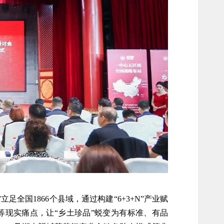
全国1866个县域，通过构建“6+3+N”产业赋
等现实痛点，让“乡土珍品”蜕变为有标准、有品