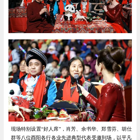
现场特别设置“好人席”，肖芳、余书华、郑雪芬、胡仕
群等八位酉阳各行各业先进典型代表受邀到场，以平凡