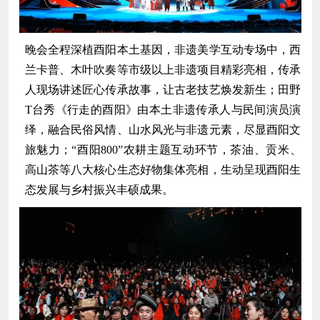
晚会全程深植酉阳本土基因，非遗美学互动专场中，西
兰卡普、木叶吹奏等市级以上非遗项目精彩亮相，传承
人现场讲述匠心传承故事，让古老技艺焕发新生；田野
T台秀《行走的酉阳》由本土非遗传承人与民间演员演
绎，融合民俗风情、山水风光与非遗元素，尽显酉阳文
旅魅力；“酉阳800”农耕主题互动环节，茶油、贡米、
高山茶等八大核心生态好物集体亮相，生动呈现酉阳生
态发展与乡村振兴丰硕成果。