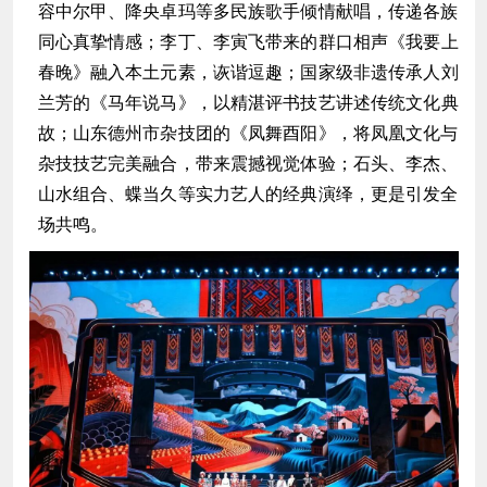
容中尔甲、降央卓玛等多民族歌手倾情献唱，传递各族
同心真挚情感；李丁、李寅飞带来的群口相声《
我要上
春晚
》融入本土元素，诙谐逗趣；国家级非遗传承人刘
兰芳的《
马年说马
》，以精湛评书技艺讲述传统文化典
故；山东德州市杂技团的《凤舞酉阳》，将凤凰文化与
杂技技艺完美融合，带来震撼视觉体验；石头、李杰、
山水组合、蝶当久等实力艺人的经典演绎，更是引发全
场共鸣。