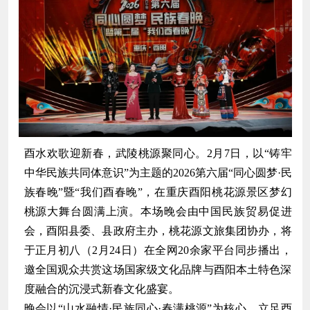
酉水欢歌迎新春，
武陵桃源
聚同心。2月7日，以“铸牢
中华民族共同体意识”为主题的2026第六届“同心圆梦·民
族春晚”暨“我们酉春晚”，在重庆酉阳桃花源景区梦幻
桃源大舞台圆满上演。本场晚会由
中国民族贸易促进
会
，酉阳县委、县政府主办，桃花源文旅集团协办，将
于正月初八（2月24日）在全网20余家平台同步播出，
邀全国观众共赏这场国家级文化品牌与酉阳本土特色深
度融合的沉浸式新春文化盛宴。
晚会以“山水融情·民族同心·春满桃源”为核心，立足酉