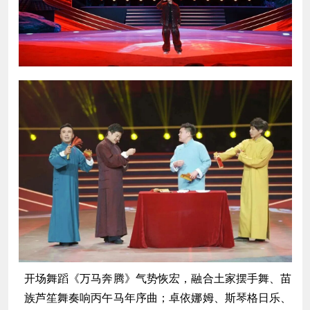
开场舞蹈《万马奔腾》气势恢宏，融合土家摆手舞、苗
族芦笙舞奏响丙午马年序曲；卓依娜姆、斯琴格日乐、