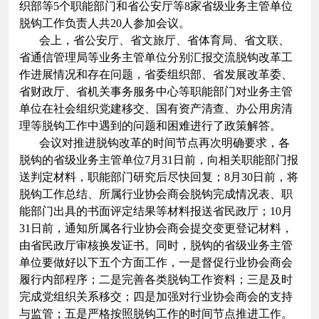
织部等5个职能部门和省公安厅等8家省级业务主管单位
脱钩工作负责人共20人参加会议。
会上，省公安厅、省文旅厅、省体育局、省文联、
省通信管理局等业务主管单位分别汇报交流脱钩改革工
作进展情况和存在问题，省委组织部、省发展改革委、
省财政厅、省机关事务服务中心等职能部门对业务主管
单位在社会组织党建移交、国有资产清查、办公用房清
理等脱钩工作中遇到的问题和困难进行了政策解答。
会议对推进脱钩改革的时间节点再次明确要求，各
脱钩的省级业务主管单位7月31日前，向相关职能部门报
送判定材料，职能部门研究后尽快回复；8月30日前，将
脱钩工作总结、所属行业协会商会脱钩完成情况表、职
能部门出具的书面评定结果等材料报送省民政厅；10月
31日前，通知所属各行业协会商会提交变更登记材料，
由省民政厅审核换发证书。同时，脱钩的省级业务主管
单位要做好以下五个方面工作，一是督促行业协会商会
履行内部程序；二是完善各类脱钩工作资料；三是及时
完成党组织关系移交；四是加强对行业协会商会的支持
与监管；五是严格按照脱钩工作的时间节点推进工作。