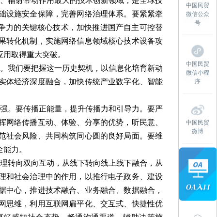
、辐射带动作用最大的技术创新领域，是全球技
中国民贸
础设施安全保障，完善网络治理体系。要紧紧牵
微信公众
号
竞争力的关键核心技术，加快推进国产自主可控替
果转化机制，实施网络信息领域核心技术设备攻
应用取得重大突破。
中国民贸
。我们要把握这一历史契机，以信息化培育新动
微信小程
实体经济深度融合，加快传统产业数字化、智能
序
强。要传播正能量，提升传播力和引导力。要严
挥网络传播互动、体验、分享的优势，听民意、
中国民贸
微博
范社会风险、共同构筑同心圆的良好局面。要维
全能力。
理转向双向互动，从线下转向线上线下融合，从
理和社会治理中的作用，以推行电子政务、建设
据中心，推进技术融合、业务融合、数据融合，
网思维，利用互联网扁平化、交互式、快捷性优