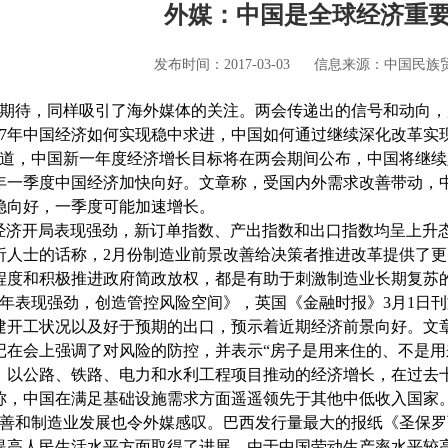
外媒：中国是全球经济重
发布时间：2017-03-03
信息来源：中国民族
待，同样吸引了海外媒体的关注。两会传递出的信号和动向，
017年中国经济如何实现稳中求进，中国如何通过继续深化改革
，中国新一年度经济增长目标将在两会期间公布，中国将继续
17年一季度中国经济加快向好。文章称，受国内外需求改善带动，
稳向好，一季度可能加速增长。
国经济开局表现强劲，新订单指数、产出指数和出口指数均呈上升
析人士的话称，2月份制造业前景改善给决策者推进改革提供了
程度和积极推进政府简政放权，都是有助于刺激制造业长期复苏
表现强劲，创造管控风险空间》，英国《金融时报》3月1日刊
建开工状况以及好于预期的出口，预示着近期经济前景向好。文
记在会上强调了对风险的防控，并表示“房子是用来住的、不是用
，以公路、铁路、电力和水利工程项目推动的经济增长，在过去
称，中国在满足基础设施需求方面遥遥领先于其他中低收入国家
和制造业发展也令外媒感叹。巴西发行量最大的报纸《圣保罗
提高人民生活水平方面取得了进展。由于中国劳动生产率水平较