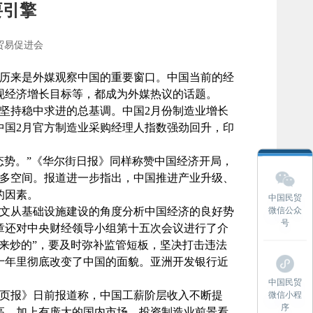
要引擎
贸易促进会
历来是外媒观察中国的重要窗口。中国当前的经
实现经济增长目标等，都成为外媒热议的话题。
坚持稳中求进的总基调。中国2月份制造业增长
中国2月官方制造业采购经理人指数强劲回升，印
态势。”《华尔街日报》同样称赞中国经济开局，
更多空间。报道进一步指出，中国推进产业升级、
的因素。
中国民贸
微信公众
文从基础设施建设的角度分析中国经济的良好势
号
章还对中央财经领导小组第十五次会议进行了介
来炒的”，要及时弥补监管短板，坚决打击违法
十年里彻底改变了中国的面貌。亚洲开发银行近
。
中国民贸
页报》日前报道称，中国工薪阶层收入不断提
微信小程
序
高，加上有庞大的国内市场，投资制造业前景看