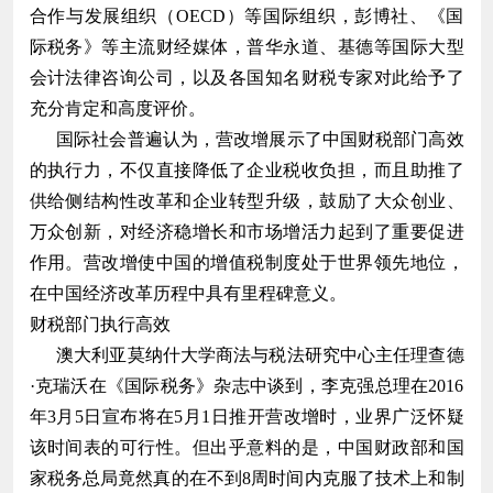
合作与发展组织（OECD）等国际组织，彭博社、《国
际税务》等主流财经媒体，普华永道、基德等国际大型
会计法律咨询公司，以及各国知名财税专家对此给予了
充分肯定和高度评价。
国际社会普遍认为，营改增展示了中国财税部门高效
的执行力，不仅直接降低了企业税收负担，而且助推了
供给侧结构性改革和企业转型升级，鼓励了大众创业、
万众创新，对经济稳增长和市场增活力起到了重要促进
作用。营改增使中国的增值税制度处于世界领先地位，
在中国经济改革历程中具有里程碑意义。
财税部门执行高效
澳大利亚莫纳什大学商法与税法研究中心主任理查德
·克瑞沃在《国际税务》杂志中谈到，李克强总理在2016
年3月5日宣布将在5月1日推开营改增时，业界广泛怀疑
该时间表的可行性。但出乎意料的是，中国财政部和国
家税务总局竟然真的在不到8周时间内克服了技术上和制